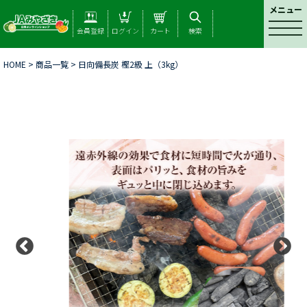
メニュー
t
会員登録
ログイン
カート
検索
o
g
HOME
>
商品一覧
> 日向備長炭 樫2級 上（3kg）
g
l
e
n
a
v
i
g
a
t
i
o
n