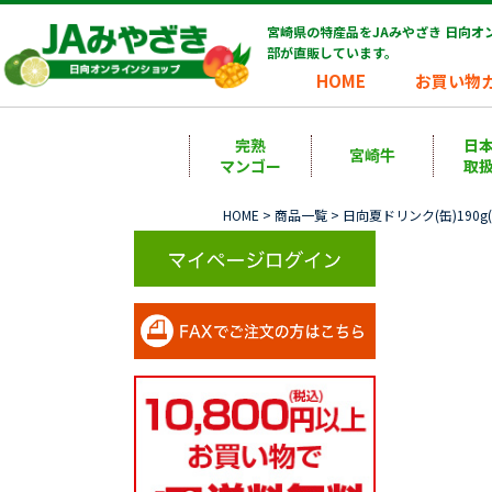
宮崎県の特産品をJAみやざき 日向
部が直販しています。
HOME
お買い物
完熟
日
宮崎牛
マンゴー
取
HOME
>
商品一覧
> 日向夏ドリンク(缶)190g