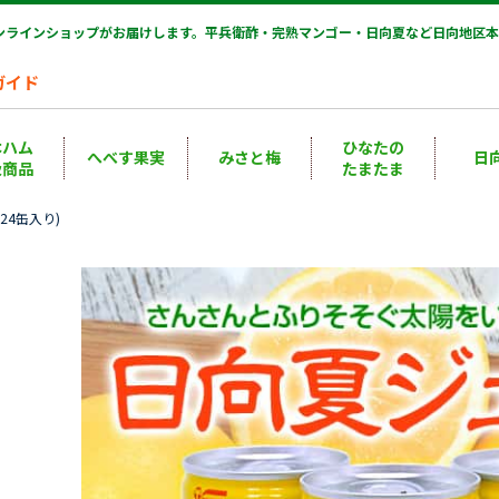
オンラインショップがお届けします。平兵衛酢・完熟マンゴー・日向夏など日向地区本
ガイド
本ハム
ひなたの
へべす果実
みさと梅
日
扱商品
たまたま
(24缶入り)