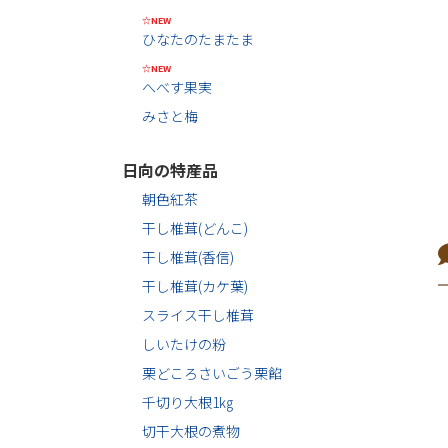
☆NEW
ひなたのたまたま
☆NEW
へべす果実
みさと梅
日向の特産品
朝色紅茶
干し椎茸(どんこ)
干し椎茸(香信)
干し椎茸(カケ葉)
スライス干し椎茸
しいたけの粉
栗どころさいごう栗餡
千切り大根1㎏
切干大根の煮物