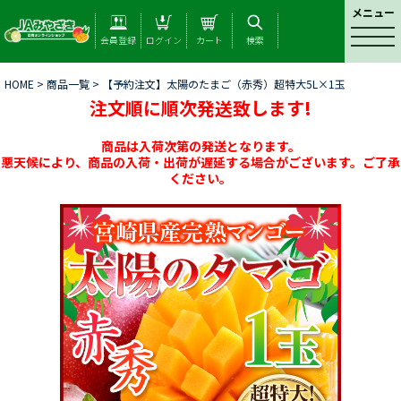
メニュー
t
会員登録
ログイン
カート
検索
o
g
HOME
>
商品一覧
> 【予約注文】太陽のたまご（赤秀）超特大5L×1玉
g
注文順に順次発送致します!
l
e
n
商品は入荷次第の発送となります。
a
悪天候により、商品の入荷・出荷が遅延する場合がございます。ご了承
ください。
v
i
g
a
t
i
o
n