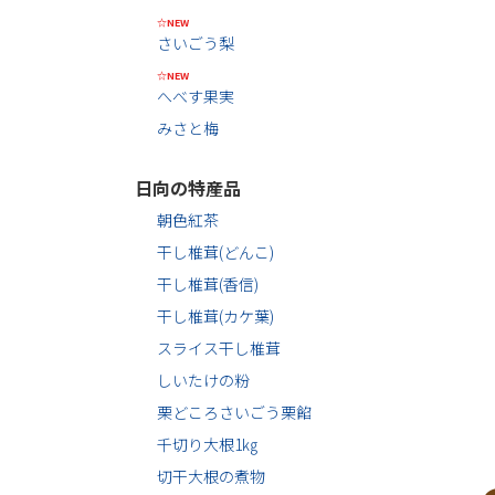
☆NEW
さいごう梨
☆NEW
へべす果実
みさと梅
日向の特産品
朝色紅茶
干し椎茸(どんこ)
干し椎茸(香信)
干し椎茸(カケ葉)
スライス干し椎茸
しいたけの粉
栗どころさいごう栗餡
千切り大根1㎏
切干大根の煮物