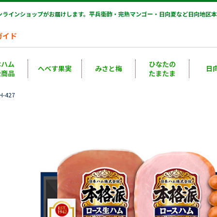
オンラインショップがお届けします。平兵衛酢・完熟マンゴー・日向夏など日向地区本
ガイド
本ハム
ひなたの
へべす果実
みさと梅
日
扱商品
たまたま
-427