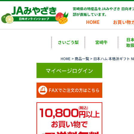
宮崎県の特産品をJAみやざき 日向
部が直販しています。
HOME
お買い物
日
さいごう梨
宮崎牛
取
HOME
>
商品一覧
> 日本ハム 本格派ギフト NH