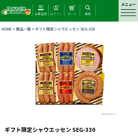
メニュー
t
会員登録
ログイン
カート
検索
o
g
HOME
>
商品一覧
> ギフト限定シャウエッセン SEG-330
g
l
e
n
a
v
i
g
a
t
i
o
n
ギフト限定シャウエッセン SEG-330