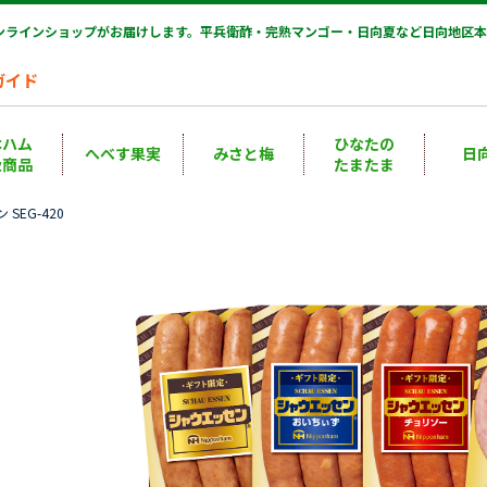
オンラインショップがお届けします。平兵衛酢・完熟マンゴー・日向夏など日向地区本
ガイド
本ハム
ひなたの
へべす果実
みさと梅
日
扱商品
たまたま
SEG-420