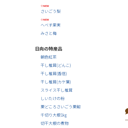
☆NEW
さいごう梨
☆NEW
へべす果実
みさと梅
日向の特産品
朝色紅茶
干し椎茸(どんこ)
干し椎茸(香信)
干し椎茸(カケ葉)
スライス干し椎茸
しいたけの粉
栗どころさいごう栗餡
千切り大根1㎏
切干大根の煮物