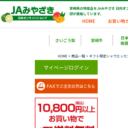
宮崎県の特産品をJAみやざき 日向
部が直販しています。
HOME
お買い物
日
さいごう梨
宮崎牛
取
HOME
>
商品一覧
> ギフト限定シャウエッセン 