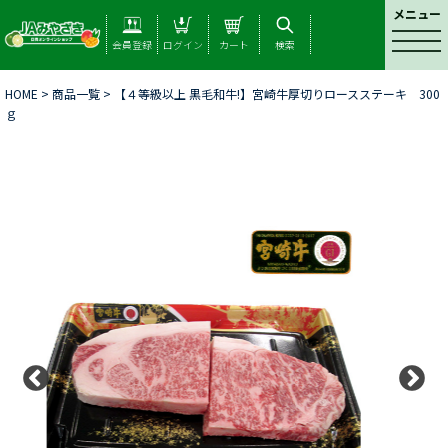
メニュー
t
会員登録
ログイン
カート
検索
o
g
HOME
>
商品一覧
> 【４等級以上 黒毛和牛!】宮崎牛厚切りロースステーキ 300
g
ｇ
l
e
n
a
v
i
g
a
t
i
o
n