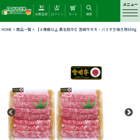
メニュー
t
会員登録
ログイン
カート
検索
o
g
HOME
>
商品一覧
> 【４等級以上 黒毛和牛!】宮崎牛モモ・バラすき焼き用600g
g
l
e
n
a
v
i
g
a
t
i
o
n