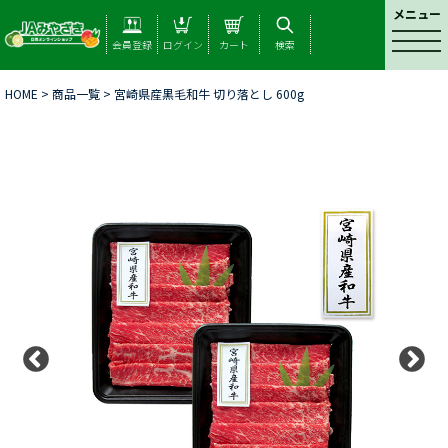
メニュー
t
会員登録
ログイン
カート
検索
o
g
HOME
>
商品一覧
> 宮崎県産黒毛和牛 切り落とし 600g
g
l
e
n
a
v
i
g
a
t
i
o
n