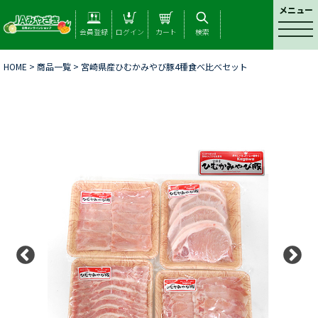
メニュー
t
会員登録
ログイン
カート
検索
o
g
HOME
>
商品一覧
> 宮崎県産ひむかみやび豚4種食べ比べセット
g
l
e
n
a
v
i
g
a
t
i
o
n