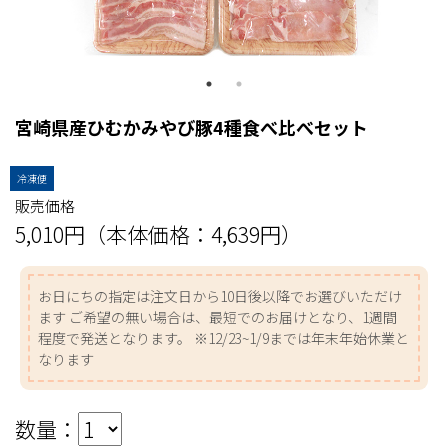
宮崎県産ひむかみやび豚4種食べ比べセット
冷凍便
販売価格
5,010円（本体価格：4,639円）
お日にちの指定は注文日から10日後以降でお選びいただけ
ます ご希望の無い場合は、最短でのお届けとなり、1週間
程度で発送となります。 ※12/23~1/9までは年末年始休業と
なります
数量：