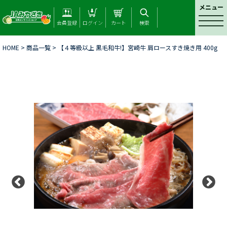
メニュー
t
会員登録
ログイン
カート
検索
o
g
HOME
>
商品一覧
> 【４等級以上 黒毛和牛!】宮崎牛 肩ロースすき焼き用 400g
g
l
e
n
a
v
i
g
a
t
i
o
n