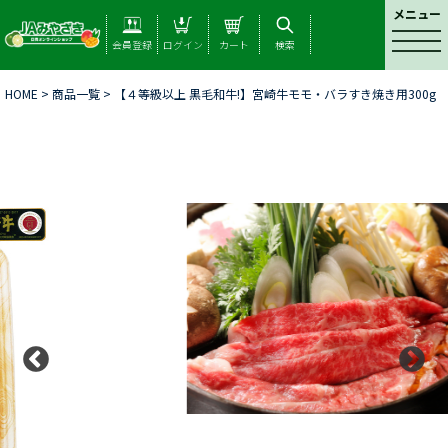
メニュー
t
会員登録
ログイン
カート
検索
o
g
HOME
>
商品一覧
> 【４等級以上 黒毛和牛!】宮崎牛モモ・バラすき焼き用300g
g
l
e
n
a
v
i
g
a
t
i
o
n