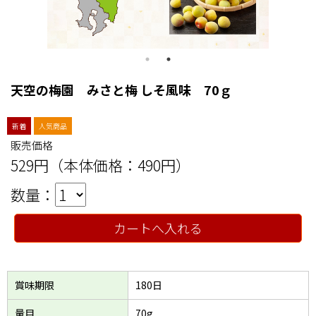
天空の梅園 みさと梅 しそ風味 70ｇ
新着
人気商品
販売価格
529円（本体価格：490円）
数量：
カートへ入れる
賞味期限
180日
量目
70g