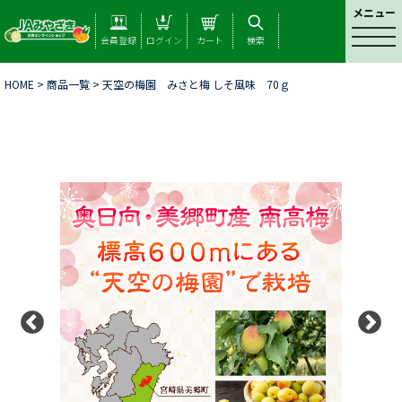
メニュー
t
会員登録
ログイン
カート
検索
o
g
HOME
>
商品一覧
> 天空の梅園 みさと梅 しそ風味 70ｇ
g
l
e
n
a
v
i
g
a
t
i
o
n