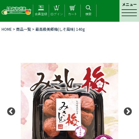
メニュー
t
会員登録
ログイン
カート
検索
o
g
HOME
>
商品一覧
> 最高級美郷梅(しそ風味) 140g
g
l
e
n
a
v
i
g
a
t
i
o
n