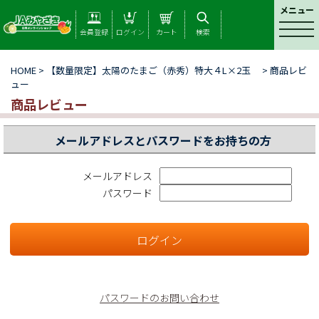
メニュー
t
会員登録
ログイン
カート
検索
o
g
HOME
> 【数量限定】太陽のたまご（赤秀）特大４L×2玉 > 商品レビ
g
ュー
l
e
商品レビュー
n
a
メールアドレスとパスワードをお持ちの方
v
i
g
メールアドレス
a
パスワード
t
i
o
n
パスワードのお問い合わせ