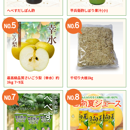
へべすだしぽん酢
平兵衛酢しぼり果汁(小)
最高級品質さいごう梨（幸水）約
千切り大根1㎏
3kg 7~9玉