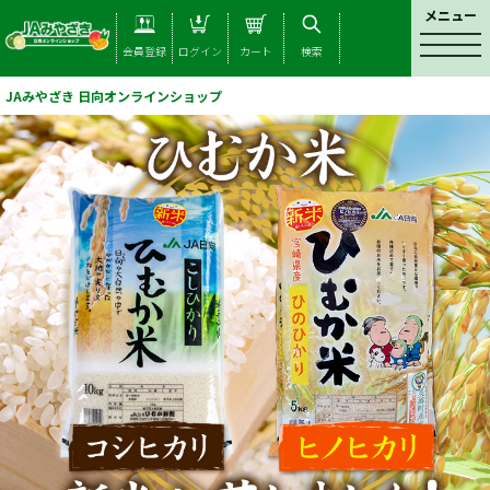
メニュー
t
会員登録
ログイン
カート
検索
o
g
JAみやざき 日向オンラインショップ
g
l
e
n
a
v
i
g
a
t
i
o
n