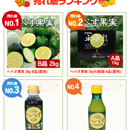
へべす果実 2㎏ B品(露地)
へべす果実 1㎏化粧箱 A品(露地)