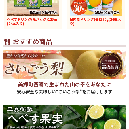
へべすドリンク(紙パック)125ml
日向夏ドリンク(缶)190g(24缶入
(24本入り)
り)
おすすめ商品
美郷町西郷で生まれた山の幸をあなたに
安心安全な美味しい“さいごう梨”をお届けします