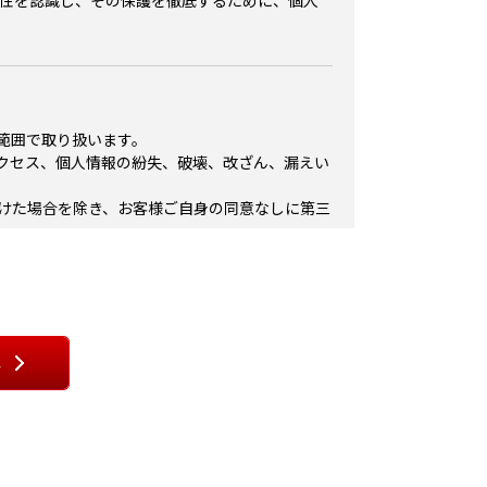
要性を認識し、その保護を徹底するために、個人
知をすることによって売買契約が成立するものと
きに，ユーザーに移転するものとします。 当社
事前に通知することなく，前項の売買契約を解除
不明や長期の不在のため商品の配送が完了しない
スに関する決済方法，配送方法，購入の申し込み
ります。 第5条（知的財産権） 本サービスによ
範囲で取り扱います。
す）の著作権又はその他の知的所有権は,当社及
クセス、個人情報の紛失、破壊、改ざん、漏えい
複製,転載,改変,その他の二次利用をすることは
以下の行為をしてはならないものとします。 法令
けた場合を除き、お客様ご自身の同意なしに第三
れる著作権，商標権その他の知的財産権を侵害す
する行為 本サービスによって得られた情報を商
す。
正アクセスをし，またはこれを試みる行為 他のユ
ます行為 当社のサービスに関連して，反社会的
る
判断する行為 第7条（本サービスの提供の停止
前に通知することなく本サービスの全部または一
かかるコンピュータシステムの保守点検または更
サービスの提供が困難となった場合 コンピュー
、お問い合せ、アンケートをご利用いただく際
提供が困難と判断した場合 当社は，本サービス
利益または損害について，理由を問わず一切の責
以下のいずれかに該当する場合には，事前の通知な
たはユーザーとしての登録を抹消することができ
ドレス、購入履歴、お届け先、ＤＭまたはメール