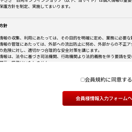
みやざき 日向オンラインショップ（以下、当サイト）は個人情報の重
入の申し込みをし，これに対して当社が当該申し込みを承諾した旨の通
保護方針を制定、実施してまいります。
す。なお，当該商品の所有権は，当社が商品を配送業者に引き渡したと
ユーザーが以下のいずれかの事由に該当する場合には，当該ユーザーに
ことができるものとします。 ユーザーが本規約に違反した場合 届け先
方針
 その他当社とユーザーの信頼関係が損なわれたと認める場合 本サービ
ャンセル方法，または返品方法等については，別途当社が定める方法によ
情報の収集、利用にあたっては、その目的を明確に定め、業務に必要な
提供される商品写真その他のコンテンツ（以下「コンテンツ」といいま
情報の管理にあたっては、外部への流出防止に努め、外部からの不正ア
ンテンツ提供者などの正当な権利者に帰属し,ユーザーは,これらを無断で
の危険に対し、適切かつ合理的な安全対策を講じます。
ません。 第6条（禁止事項） ユーザーは，本サービスの利用にあたり，
情報は、法令に基づき司法機関、行政機関より法的義務を伴う要請を受
は公序良俗に違反する行為 犯罪行為に関連する行為 本サービスに含ま
開示・提供はいたしません。
為 当社のサーバーまたはネットワークの機能を破壊したり，妨害したり
情報は業務上必要がなくなったと判断した場合、消去する場合がありま
に利用する行為 当社のサービスの運営を妨害するおそれのある行為 不
情報に関する法令およびその他の規範を遵守します。
ーに関する個人情報等を収集または蓄積する行為 他のユーザーに成りす
会員規約に同意す
に対して直接または間接に利益を供与する行為 その他，当社が不適切と
 当社は，以下のいずれかの事由があると判断した場合，ユーザーに事
イトにおける個人情報の取り扱いについて
提供を停止または中断することができるものとします。 本サービスに
個人情報の収集について
行う場合 地震，落雷，火災，停電または天災などの不可抗力により，本
イトを利用して商品の注文、会員登録、プレゼント応募、メルマガ購読
たは通信回線等が事故により停止した場合 その他，当社が本サービスの
個人情報を収集いたします。
供の停止または中断により，ユーザーまたは第三者が被ったいかなる不
負わないものとします。 第8条（利用制限および登録抹消） 当社は，
取得する個人情報の内容
ユーザーに対して，本サービスの全部もしくは一部の利用を制限し，ま
情報とは氏名、郵便番号、住所、電話番号、性別、生年月日、メールア