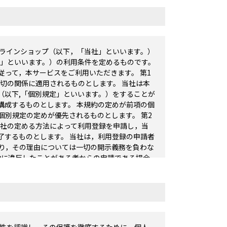
ンラインショップ（以下，「当社」といいます。）
ス」といいます。）の利用条件を定めるものです。
って，本サービスをご利用いただきます。 第1
切の関係に適用されるものとします。 当社は本
（以下,「個別規定」といいます。）をすることが
構成するものとします。 本規約の定めが前項の個
別規定の定めが優先されるものとします。 第2
当社の定める方法によって利用登録を申請し，当
了するものとします。 当社は，利用登録の申請者
り，その理由については一切の開示義務を負わな
約に違反したことがある者からの申請である場合
よびパスワードの管理） ユーザーは，自己の責任
。 ユーザーは，いかなる場合にも，ユーザーID
ことはできません。当社は，ユーザーIDとパスワ
ザーIDを登録しているユーザー自身による利用と
て生じた損害は，当社に故意又は重大な過失がある
） 本サービスにおいては，ユーザーが当社に対し