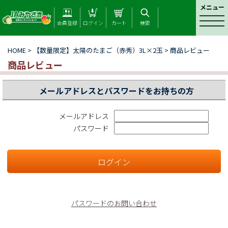
メニュー
t
会員登録
ログイン
カート
検索
o
g
HOME
> 【数量限定】太陽のたまご（赤秀）3L×2玉 > 商品レビュー
g
l
商品レビュー
e
n
メールアドレスとパスワードをお持ちの方
a
v
i
メールアドレス
g
パスワード
a
t
i
o
n
パスワードのお問い合わせ