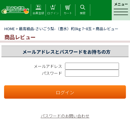
メニュー
t
会員登録
ログイン
カート
検索
o
g
HOME
> 最高級品-さいごう梨-（豊水）約3kg 7~8玉 > 商品レビュー
g
l
商品レビュー
e
n
メールアドレスとパスワードをお持ちの方
a
v
i
メールアドレス
g
パスワード
a
t
i
o
n
パスワードのお問い合わせ