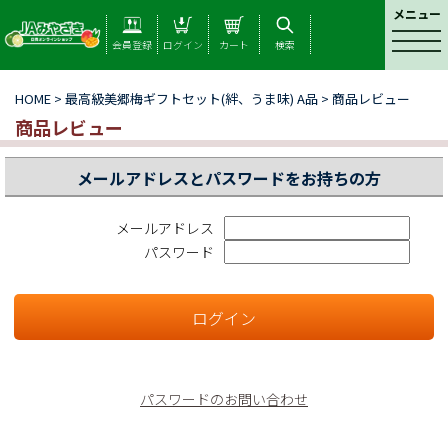
メニュー
t
会員登録
ログイン
カート
検索
o
g
HOME
> 最高級美郷梅ギフトセット(絆、うま味) A品 > 商品レビュー
g
l
商品レビュー
e
n
メールアドレスとパスワードをお持ちの方
a
v
i
メールアドレス
g
パスワード
a
t
i
o
n
パスワードのお問い合わせ