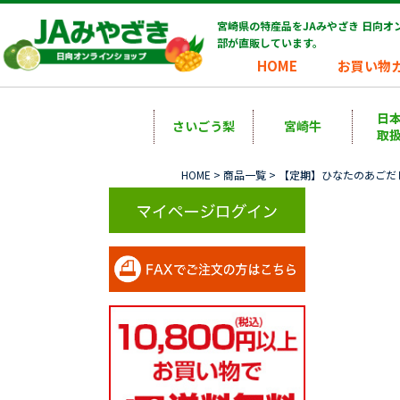
宮崎県の特産品をJAみやざき 日向
部が直販しています。
HOME
お買い物
日
さいごう梨
宮崎牛
取
HOME
>
商品一覧
> 【定期】ひなたのあごだし