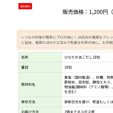
送料無料
販売価格：
1,200円
いつもの料理が簡単にプロの味に！JA日向の椎茸をブレ
と旨味、椎茸のほのかな甘みで和食を料亭の味に。お手軽
名称
ひなたのあごだし18包
量目
18包
食塩（国内製造）、砂糖、飛魚
節粉末、昆布粒、酵母エキス
原材料名
物油脂/調味料（アミノ酸等）
を含む）
保存方法
直射日光を避け、常温もしく
お届け方法
2個までネコポス便