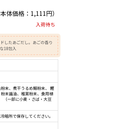
（本体価格：1,111円）
入荷待ち
ンドしたあごだし。あごの香り
な18包入
粉末、煮干うるめ鰯粉末、 鰹
、粉末醤油、椎茸粉末、食用植
、 （一部に小麦・さば・大豆
は冷暗所で保存してください。