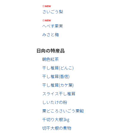
☆NEW
さいごう梨
☆NEW
へべす果実
みさと梅
日向の特産品
朝色紅茶
干し椎茸(どんこ)
干し椎茸(香信)
干し椎茸(カケ葉)
スライス干し椎茸
しいたけの粉
栗どころさいごう栗餡
千切り大根1㎏
切干大根の煮物