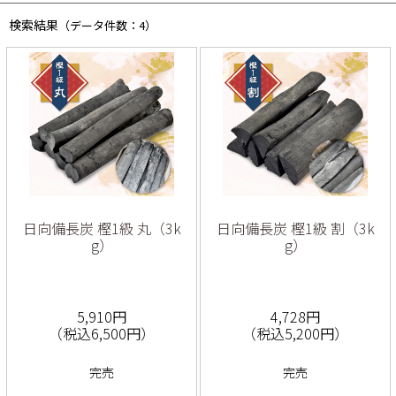
検索結果
（データ件数：4）
日向備長炭 樫1級 丸（3k
日向備長炭 樫1級 割（3k
g）
g）
5,910円
4,728円
（税込6,500円）
（税込5,200円）
完売
完売