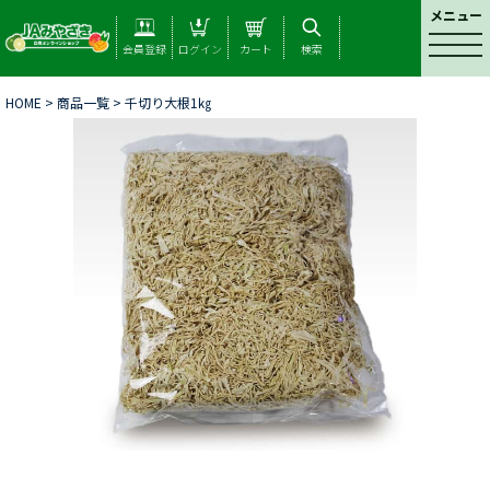
メニュー
t
会員登録
ログイン
カート
検索
o
g
HOME
>
商品一覧
> 千切り大根1㎏
g
l
e
n
a
v
i
g
a
t
i
o
n