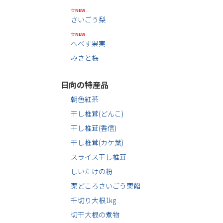
☆NEW
さいごう梨
☆NEW
へべす果実
みさと梅
日向の特産品
朝色紅茶
干し椎茸(どんこ)
干し椎茸(香信)
干し椎茸(カケ葉)
スライス干し椎茸
しいたけの粉
栗どころさいごう栗餡
千切り大根1㎏
切干大根の煮物