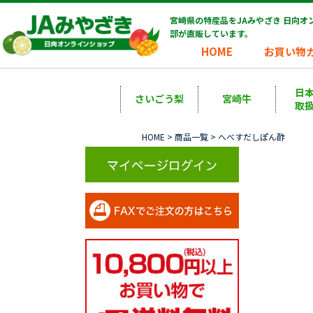
宮崎県の特産品をJAみやざき 日向
部が直販しています。
HOME
お買い物
日
さいごう梨
宮崎牛
取
HOME
>
商品一覧
> へべすだしぽん酢