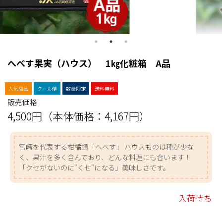
へべす果実（ハウス） 1㎏化粧箱 A品
人気商品
クール便
数量限定
送料無料
販売価格
4,500円（本体価格：4,167円）
宮崎を代表する柑橘類「へべす」 ハウスものは種が少な
く、果汁を多く含んでおり、どんな料理にも合います！
「クセがないのに"くせ"になる」美味しさです。
入荷待ち