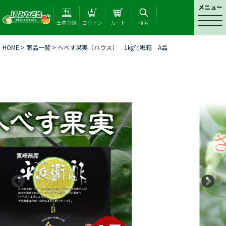
メニュー
t
会員登録
ログイン
カート
検索
o
g
HOME
>
商品一覧
> へべす果実（ハウス） 1㎏化粧箱 A品
g
l
e
n
a
v
i
g
a
t
i
o
n