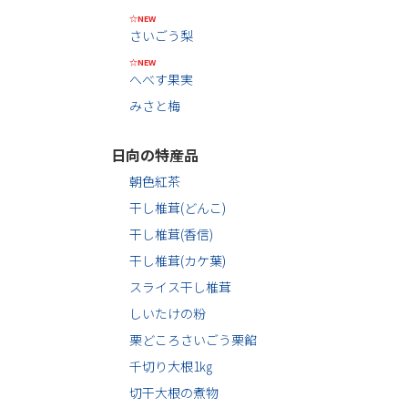
☆NEW
さいごう梨
☆NEW
へべす果実
みさと梅
日向の特産品
朝色紅茶
干し椎茸(どんこ)
干し椎茸(香信)
干し椎茸(カケ葉)
スライス干し椎茸
しいたけの粉
栗どころさいごう栗餡
千切り大根1㎏
切干大根の煮物