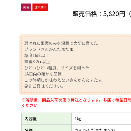
終売
送料無料
販売価格：
5,820円
選ばれた果実のみを温室で大切に育てた
ブランドきんかんたまたま
糖度16度以上
直径3.2㎝以上
ひとつひとつ糖度、サイズを測った
JA日向の確かな品質
この時期しか味わえないきんかんたまたま
是非ご賞味ください。
※解禁後、商品入荷次第の発送となります。お届け希望日
ください。
内容量
1㎏
名称
きんかんたまたまA２L