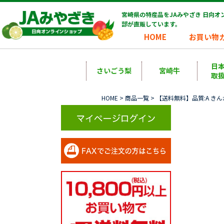
宮崎県の特産品をJAみやざき 日向
部が直販しています。
HOME
お買い物
日
さいごう梨
宮崎牛
取
HOME
>
商品一覧
> 【送料無料】品質:A き