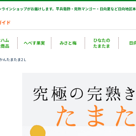
オンラインショップがお届けします。平兵衛酢・完熟マンゴー・日向夏など日向地区本
ガイド
本ハム
ひなたの
へべす果実
みさと梅
日
扱商品
たまたま
んかんたまたま2Ｌ