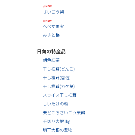
☆NEW
さいごう梨
☆NEW
へべす果実
みさと梅
日向の特産品
朝色紅茶
干し椎茸(どんこ)
干し椎茸(香信)
干し椎茸(カケ葉)
スライス干し椎茸
しいたけの粉
栗どころさいごう栗餡
千切り大根1㎏
切干大根の煮物