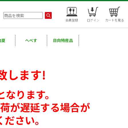
会員登録
ログイン
カートを見る
向夏
へべす
日向特産品
致します!
となります。
出荷が遅延する場合が
ください。