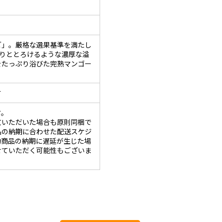
ご」。厳格な選果基準を満たし
香りととろけるような濃厚な溢
をたっぷり浴びた完熟マンゴー
す
す。
文いただいた場合も原則同梱で
品の納期に合わせた配送スケジ
約商品の納期に遅延が生じた場
せていただく可能性もございま
。