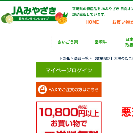
宮崎県の特産品をJAみやざき 日向
部が直販しています。
HOME
お買い物
日
さいごう梨
宮崎牛
取
HOME
>
商品一覧
> 【数量限定】太陽のたま
悪