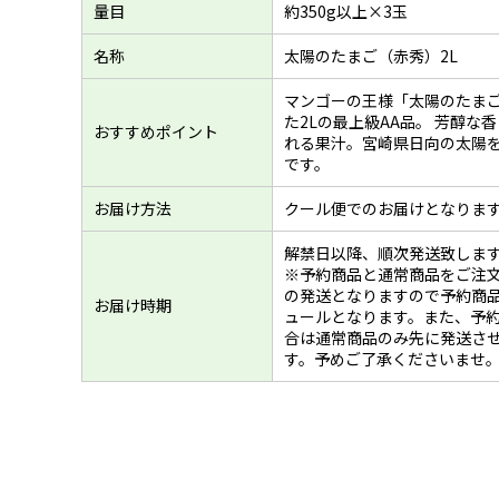
量目
約350g以上×3玉
名称
太陽のたまご（赤秀）2L
マンゴーの王様「太陽のたま
た2Lの最上級AA品。 芳醇な
おすすめポイント
れる果汁。宮崎県日向の太陽
です。
お届け方法
クール便でのお届けとなりま
解禁日以降、順次発送致しま
※予約商品と通常商品をご注
の発送となりますので予約商
お届け時期
ュールとなります。また、予
合は通常商品のみ先に発送さ
す。予めご了承くださいませ