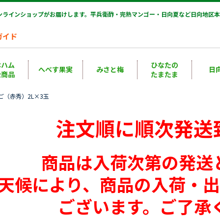
オンラインショップがお届けします。平兵衛酢・完熟マンゴー・日向夏など日向地区本
ガイド
本ハム
ひなたの
へべす果実
みさと梅
日
扱商品
たまたま
ご（赤秀）2L×3玉
注文順に順次発送
商品は入荷次第の発送
天候により、商品の入荷・
ございます。ご了承