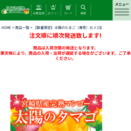
メニュー
t
会員登録
ログイン
カート
検索
o
g
HOME
>
商品一覧
> 【数量限定】太陽のたまご（青秀）3L×2玉
g
注文順に順次発送致します!
l
e
n
商品は入荷次第の発送となります。
a
悪天候により、商品の入荷・出荷が遅延する場合がございます。ご了承
ください。
v
i
g
a
t
i
o
n