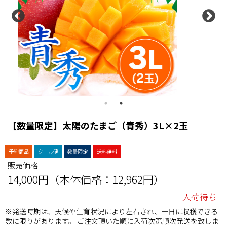
【数量限定】太陽のたまご（青秀）3L×2玉
予約商品
クール便
数量限定
送料無料
販売価格
14,000円（本体価格：12,962円）
入荷待ち
※発送時期は、天候や生育状況により左右され、一日に収穫できる
数に限りがあります。 ご注文頂いた順に入荷次第順次発送を致しま