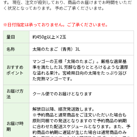
す。 現在、注文が殺到しており、商品のお届けまでお時間をいただ
く状況となっております。 予めご了承くださいませ。
※日付指定は承っておりません。ご了承くださいませ。
量目
約450g以上×2玉
名称
太陽のたまご（青秀）3L
マンゴーの王様「太陽のたまご」。厳格な選果基
おすすめ
準を満たした3L 芳醇な香りととろけるような濃厚
ポイント
な溢れる果汁。宮崎県日向の太陽をたっぷり浴び
た完熟マンゴーです。
お届け方
クール便でのお届けとなります
法
解禁日以降、順次発送致します。
※予約商品と通常商品をご注文いただいた場合も
原則同梱での発送となりますので予約商品の納期
お届け時
に合わせた配送スケジュールとなります。また、予
期
約商品の納期に遅延が生じた場合は通常商品のみ