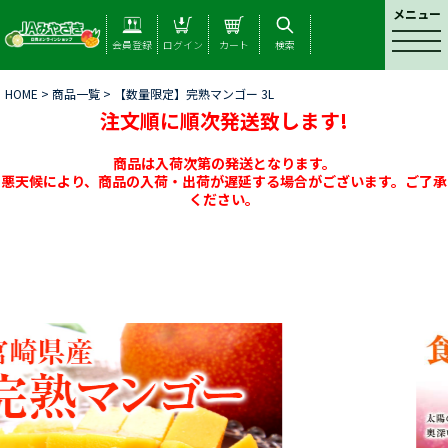
メニュー
t
会員登録
ログイン
カート
検索
o
g
HOME
>
商品一覧
> 【数量限定】完熟マンゴー 3L
g
注文順に順次発送致します!
l
e
n
商品は入荷次第の発送となります。
a
悪天候により、商品の入荷・出荷が遅延する場合がございます。ご了承
ください。
v
i
g
a
t
i
o
n