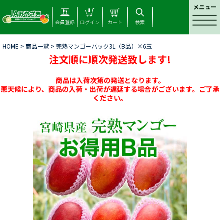
メニュー
t
会員登録
ログイン
カート
検索
o
g
HOME
>
商品一覧
> 完熟マンゴーパック3L（B品）×6玉
g
注文順に順次発送致します!
l
e
n
商品は入荷次第の発送となります。
a
悪天候により、商品の入荷・出荷が遅延する場合がございます。ご了承
ください。
v
i
g
a
t
i
o
n