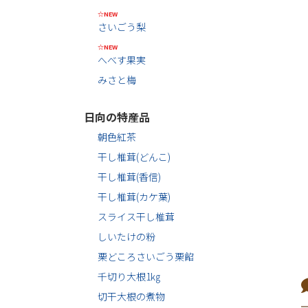
☆NEW
さいごう梨
☆NEW
へべす果実
みさと梅
日向の特産品
朝色紅茶
干し椎茸(どんこ)
干し椎茸(香信)
干し椎茸(カケ葉)
スライス干し椎茸
しいたけの粉
栗どころさいごう栗餡
千切り大根1㎏
切干大根の煮物