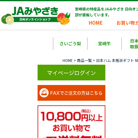
宮崎県の特産品をJAみやざき 日向
部が直販しています。
HOME
お買い物
日
さいごう梨
宮崎牛
取
HOME
>
商品一覧
> 日本ハム 本格派ギフト NH