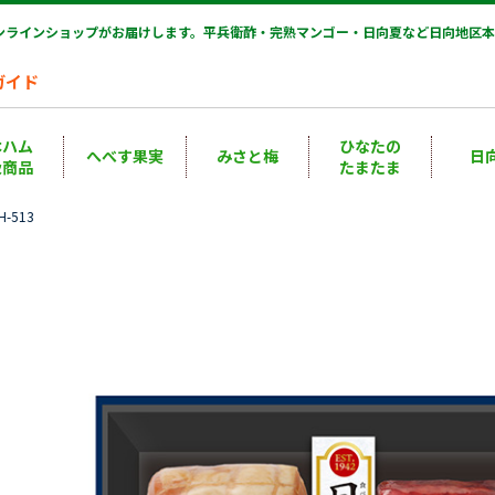
オンラインショップがお届けします。平兵衛酢・完熟マンゴー・日向夏など日向地区本
ガイド
本ハム
ひなたの
へべす果実
みさと梅
日
扱商品
たまたま
-513