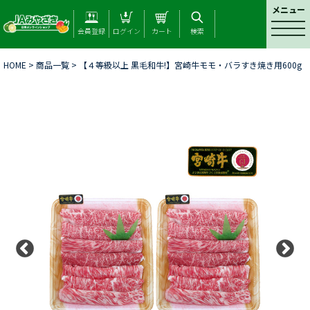
メニュー
t
会員登録
ログイン
カート
検索
o
g
HOME
>
商品一覧
> 【４等級以上 黒毛和牛!】宮崎牛モモ・バラすき焼き用600g
g
l
e
n
a
v
i
g
a
t
i
o
n