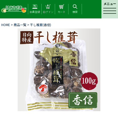
メニュー
t
会員登録
ログイン
カート
検索
o
g
HOME
>
商品一覧
> 干し椎茸(香信)
g
l
e
n
a
v
i
g
a
t
i
o
n