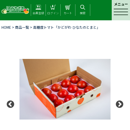
メニュー
t
会員登録
ログイン
カート
検索
o
g
HOME
>
商品一覧
> 高糖度トマト「かどがわ ひなたのとまと」
g
l
e
n
a
v
i
g
a
t
i
o
n