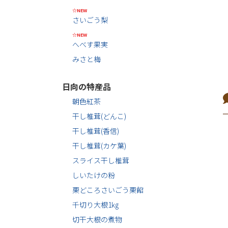
☆NEW
さいごう梨
☆NEW
へべす果実
みさと梅
日向の特産品
朝色紅茶
干し椎茸(どんこ)
干し椎茸(香信)
干し椎茸(カケ葉)
スライス干し椎茸
しいたけの粉
栗どころさいごう栗餡
千切り大根1㎏
切干大根の煮物