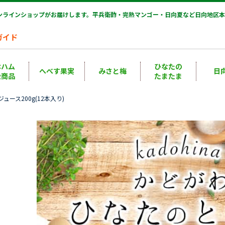
オンラインショップがお届けします。平兵衛酢・完熟マンゴー・日向夏など日向地区本
ガイド
本ハム
ひなたの
へべす果実
みさと梅
日
扱商品
たまたま
ース200g(12本入り)