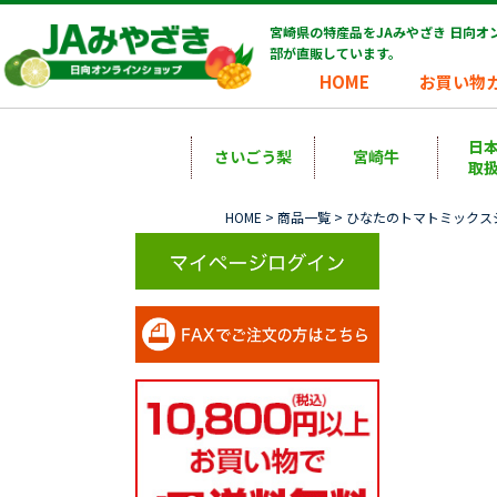
宮崎県の特産品をJAみやざき 日向
部が直販しています。
HOME
お買い物
日
さいごう梨
宮崎牛
取
HOME
>
商品一覧
> ひなたのトマトミックスジュ