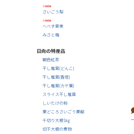
☆NEW
さいごう梨
☆NEW
へべす果実
みさと梅
日向の特産品
朝色紅茶
干し椎茸(どんこ)
干し椎茸(香信)
干し椎茸(カケ葉)
スライス干し椎茸
しいたけの粉
栗どころさいごう栗餡
千切り大根1㎏
切干大根の煮物