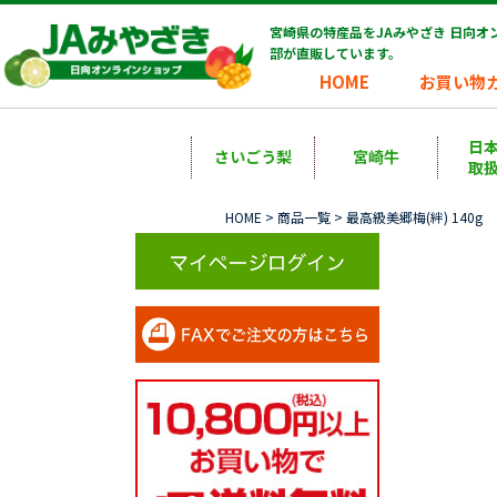
宮崎県の特産品をJAみやざき 日向
部が直販しています。
HOME
お買い物
日
さいごう梨
宮崎牛
取
HOME
>
商品一覧
> 最高級美郷梅(絆) 140g