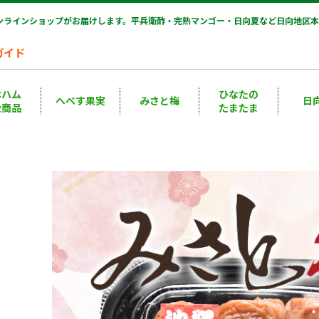
オンラインショップがお届けします。平兵衛酢・完熟マンゴー・日向夏など日向地区本
ガイド
本ハム
ひなたの
へべす果実
みさと梅
日
扱商品
たまたま