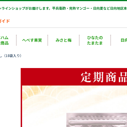
オンラインショップがお届けします。平兵衛酢・完熟マンゴー・日向夏など日向地区本
ガイド
本ハム
ひなたの
へべす果実
みさと梅
日
扱商品
たまたま
し（18袋入り）