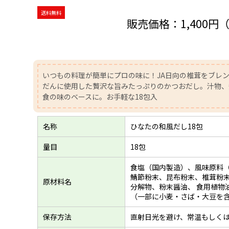
送料無料
販売価格：
1,400円
いつもの料理が簡単にプロの味に！JA日向の椎茸をブレ
だんに使用した贅沢な旨みたっぷりのかつおだし。汁物、
食の味のベースに。お手軽な18包入
名称
ひなたの和風だし18包
量目
18包
食塩（国内製造）、風味原料
鯖節粉末、昆布粉末、椎茸粉末
原材料名
分解物、粉末醤油、 食用植物
（一部に小麦・さば・大豆を
保存方法
直射日光を避け、常温もしく