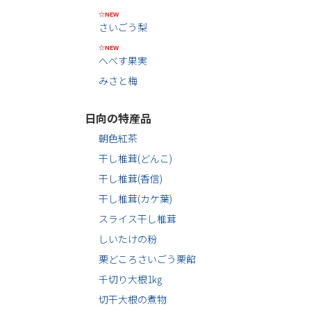
☆NEW
さいごう梨
☆NEW
へべす果実
みさと梅
日向の特産品
朝色紅茶
干し椎茸(どんこ)
干し椎茸(香信)
干し椎茸(カケ葉)
スライス干し椎茸
しいたけの粉
栗どころさいごう栗餡
千切り大根1㎏
切干大根の煮物