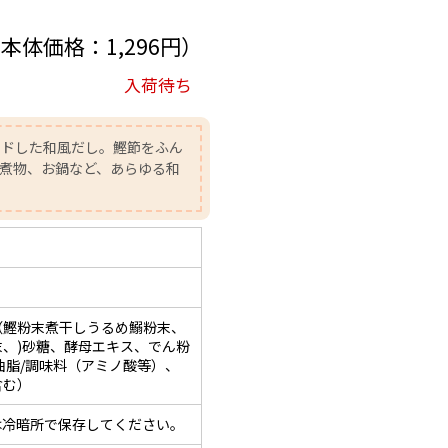
（本体価格：1,296円）
入荷待ち
ンドした和風だし。鰹節をふん
煮物、お鍋など、あらゆる和
（鰹粉末煮干しうるめ鰯粉末、
、)砂糖、酵母エキス、でん粉
油脂/調味料（アミノ酸等）、
含む）
は冷暗所で保存してください。