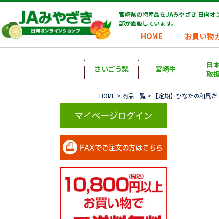
宮崎県の特産品をJAみやざき 日向
部が直販しています。
HOME
お買い物
日
さいごう梨
宮崎牛
取
HOME
>
商品一覧
> 【定期】ひなたの和風だ