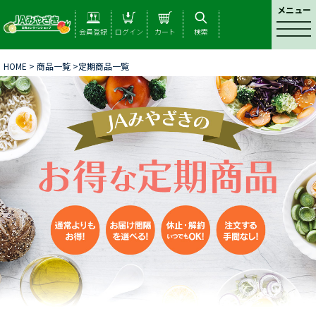
メニュー
t
会員登録
ログイン
カート
検索
o
g
HOME
>
商品一覧
>定期商品一覧
g
l
e
n
a
v
i
g
a
t
i
o
n