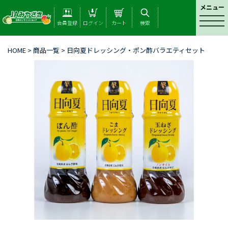
メニュー
t
会員登録
ログイン
カート
検索
o
g
HOME
>
商品一覧
> 日向夏ドレッシング・ポン酢バラエティセット
g
l
e
n
a
v
i
g
a
t
i
o
n