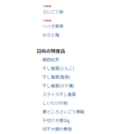
☆NEW
さいごう梨
☆NEW
へべす果実
みさと梅
日向の特産品
朝色紅茶
干し椎茸(どんこ)
干し椎茸(香信)
干し椎茸(カケ葉)
スライス干し椎茸
しいたけの粉
栗どころさいごう栗餡
千切り大根1㎏
切干大根の煮物