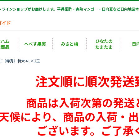
オンラインショップがお届けします。平兵衛酢・完熟マンゴー・日向夏など日向地区本
ガイド
本ハム
ひなたの
へべす果実
みさと梅
日
扱商品
たまたま
まご（赤秀）特大４L×2玉
注文順に順次発送
商品は入荷次第の発送
天候により、商品の入荷・
ございます。ご了承