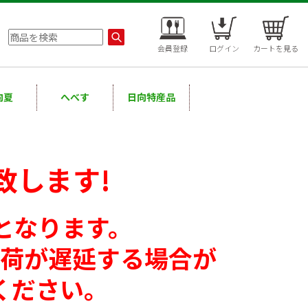
会員登録
ログイン
カートを見る
向夏
へべす
日向特産品
致します!
となります。
出荷が遅延する場合が
ください。