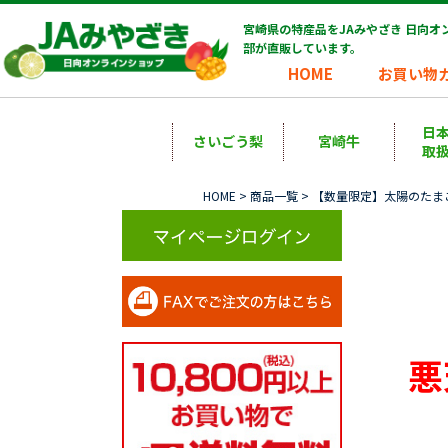
宮崎県の特産品をJAみやざき 日向
部が直販しています。
HOME
お買い物
日
さいごう梨
宮崎牛
取
HOME
>
商品一覧
> 【数量限定】太陽のた
悪