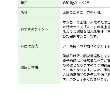
量目
約510g以上×2玉
名称
太陽のたまご（赤秀）4L
マンゴーの王様「太陽のたま
た特大サイズ「４Ｌ」の最上級
おすすめポイント
るような濃厚な溢れる果汁。
びた完熟マンゴーです。
お届け方法
クール便でのお届けとなりま
解禁日以降、順次発送致しま
※予約商品と通常商品をご注
の発送となりますので予約商
お届け時期
ュールとなります。また、予
合は通常商品のみ先に発送さ
す。予めご了承くださいませ