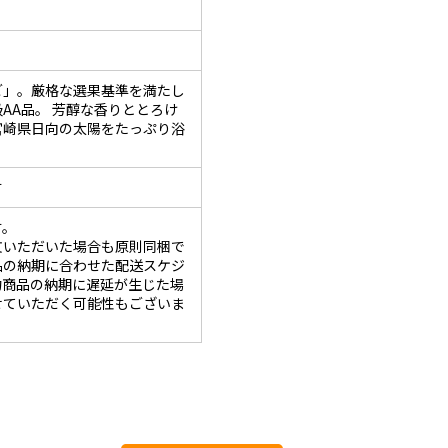
ご」。厳格な選果基準を満たし
AA品。 芳醇な香りととろけ
宮崎県日向の太陽をたっぷり浴
す
す。
文いただいた場合も原則同梱で
品の納期に合わせた配送スケジ
約商品の納期に遅延が生じた場
せていただく可能性もございま
。