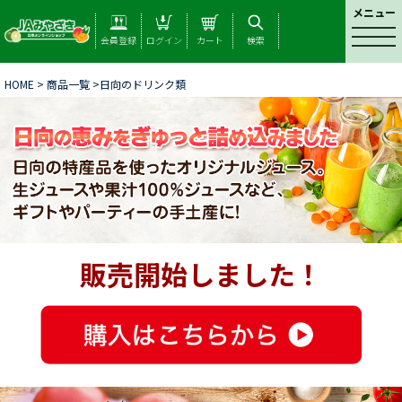
メニュー
t
会員登録
ログイン
カート
検索
o
g
HOME
>
商品一覧
>日向のドリンク類
g
l
e
n
a
v
i
g
a
t
販売開始しました！
i
o
n